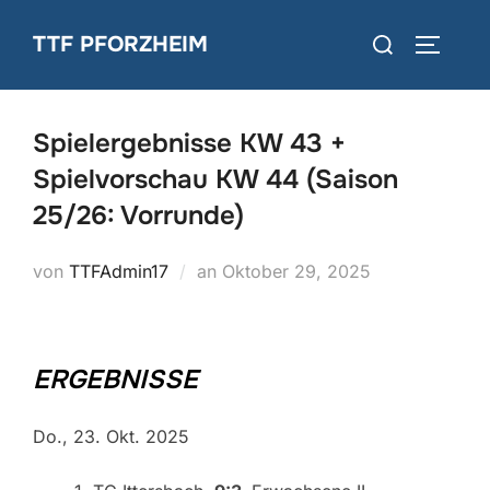
Zum
Suchen
TTF PFORZHEIM
Inhalt
SEITEN
nach:
springen
Spielergebnisse KW 43 +
Spielvorschau KW 44 (Saison
25/26: Vorrunde)
Veröffentlicht
von
TTFAdmin17
an
Oktober 29, 2025
am
ERGEBNISSE
Do., 23. Okt. 2025